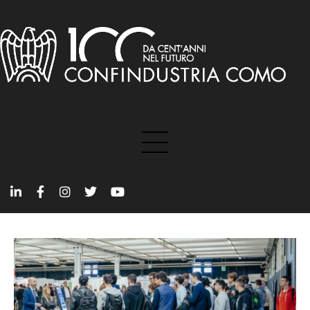
Talking about
Focus on
Trend
People
Education