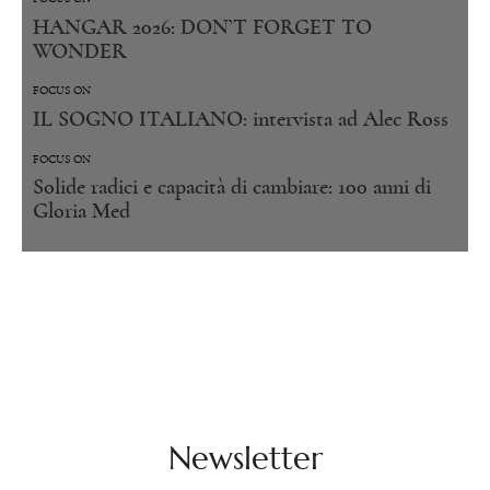
HANGAR 2026: DON’T FORGET TO
WONDER
FOCUS ON
IL SOGNO ITALIANO: intervista ad Alec Ross
FOCUS ON
Solide radici e capacità di cambiare: 100 anni di
Gloria Med
Newsletter