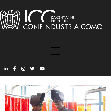
Talking about
Focus on
Trend
People
Education