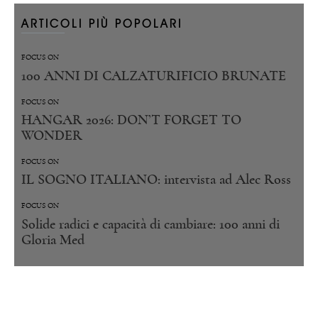
ARTICOLI PIÙ POPOLARI
FOCUS ON
100 ANNI DI CALZATURIFICIO BRUNATE
FOCUS ON
HANGAR 2026: DON’T FORGET TO
WONDER
FOCUS ON
IL SOGNO ITALIANO: intervista ad Alec Ross
FOCUS ON
Solide radici e capacità di cambiare: 100 anni di
Gloria Med