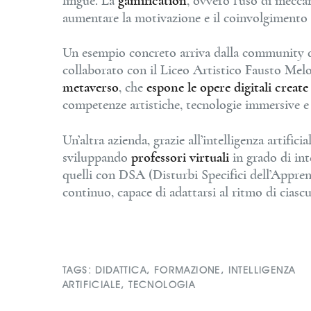
lingue. La
gamification
, ovvero l’uso di mecca
aumentare la motivazione e il coinvolgimento d
Un esempio concreto arriva dalla community 
collaborato con il Liceo Artistico Fausto Mel
metaverso
, che
espone le opere digitali create 
competenze artistiche, tecnologie immersive e v
Un’altra azienda, grazie all’intelligenza artificia
sviluppando
professori virtuali
in grado di int
quelli con DSA (Disturbi Specifici dell’Appre
continuo, capace di adattarsi al ritmo di ciasc
TAGS:
DIDATTICA
,
FORMAZIONE
,
INTELLIGENZA
ARTIFICIALE
,
TECNOLOGIA