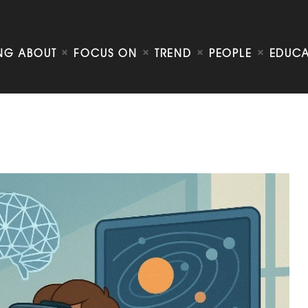
Talking about
Focus on
Trend
ING ABOUT
FOCUS ON
TREND
PEOPLE
EDUCA
People
Education