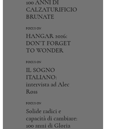
100 ANNI DI
CALZATURIFICIO
BRUNATE
FOCUS ON
HANGAR 2026:
DON’T FORGET
TO WONDER
FOCUS ON
IL SOGNO
ITALIANO:
intervista ad Alec
Ross
FOCUS ON
Solide radici e
capacità di cambiare:
100 anni di Gloria