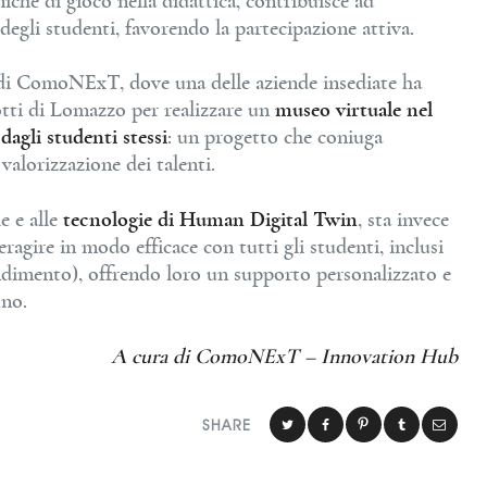
niche di gioco nella didattica, contribuisce ad
egli studenti, favorendo la partecipazione attiva.
di ComoNExT, dove una delle aziende insediate ha
otti di Lomazzo per realizzare un
museo virtuale nel
dagli studenti stessi
: un progetto che coniuga
alorizzazione dei talenti.
le e alle
tecnologie di Human Digital Twin
, sta invece
eragire in modo efficace con tutti gli studenti, inclusi
ndimento), offrendo loro un supporto personalizzato e
uno.
A cura di ComoNExT – Innovation Hub
SHARE